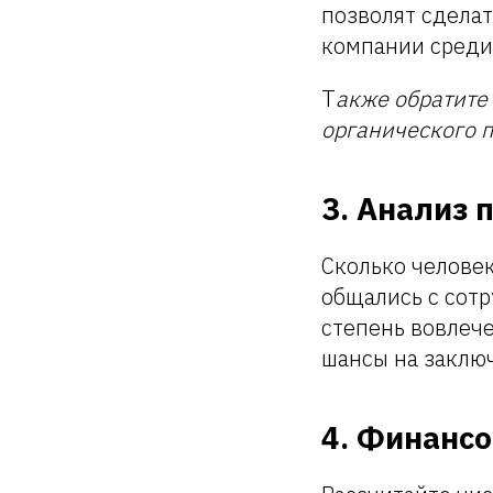
позволят сделат
компании среди
Т
акже обратите
органического 
3. Анализ 
Сколько челове
общались с сотр
степень вовлеч
шансы на заклю
4. Финансо