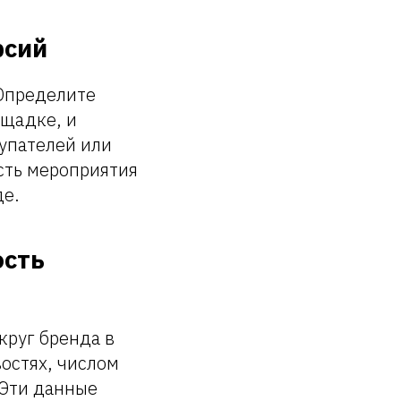
рсий
 Определите
ощадке, и
купателей или
сть мероприятия
де.
ость
круг бренда в
остях, числом
 Эти данные