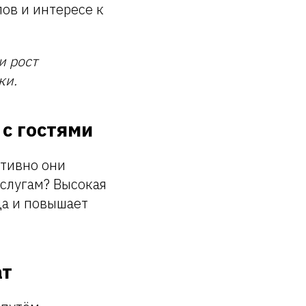
ов и интересе к
и рост
ки.
 с гостями
ктивно они
услугам? Высокая
да и повышает
ат