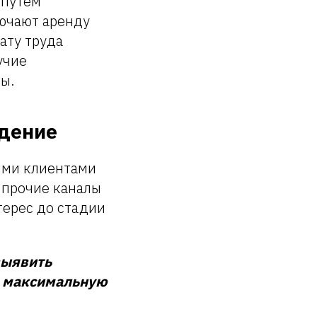
 путём
лючают аренду
ату труда
учие
ы.
ждение
ыми клиентами
 прочие каналы
терес до стадии
выявить
т максимальную