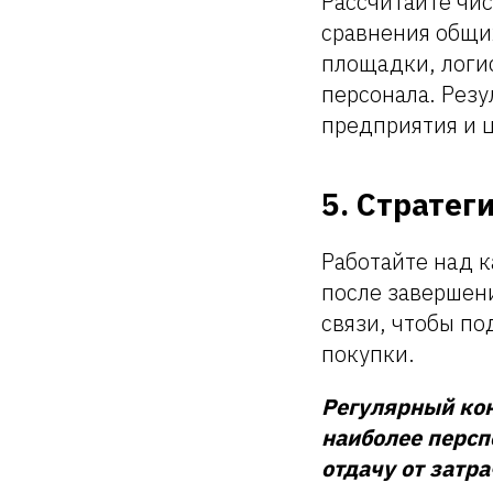
Рассчитайте чис
сравнения общи
площадки, логи
персонала. Рез
предприятия и 
5. Страте
Работайте над 
после завершени
связи, чтобы п
покупки.
Регулярный ко
наиболее персп
отдачу от затр