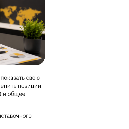
 показать свою
репить позиции
) и общее
ыставочного