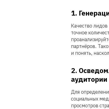
1. Генерац
Качество лидов
точное количес
проанализируйте
партнёров. Так
и понять, наско
2. Осведом
аудитории
Для определени
социальных меди
просмотров стр