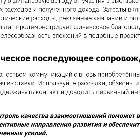
тую финансовую выгоду от участия в выставке
х расходов и полученного дохода. Затраты вк
стические расходы, рекламные кампании и опл
ультат продемонстрирует финансовое благопол
целесообразность вложений в подобные проект
гическое последующее сопрово
качеством коммуникаций с вновь приобретённ
я выставки. Используйте рассылки, обзвоны и
оддерживать контакт и доводить первичный ин
нтроль качества взаимоотношений поможет 
ективные направления развития и обеспечи
аченных усилий.