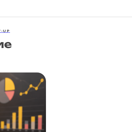
W-UP
ие